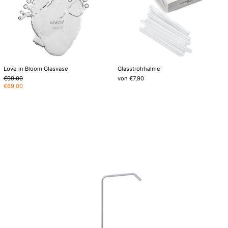
Love in Bloom Glasvase
Glasstrohhalme
Normaler
€99,00
von €7,90
Preis
Sonderpreis
€69,00