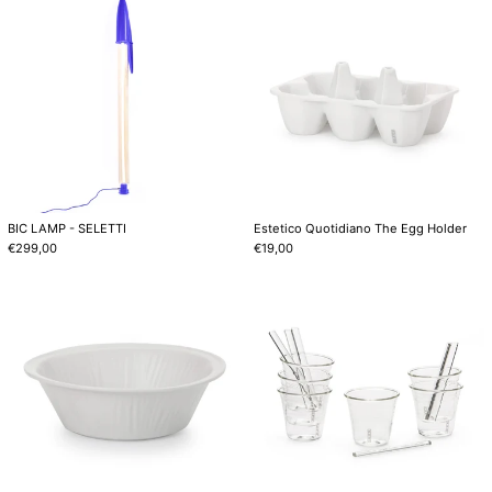
LAMP
Quotidiano
-
The
SELETTI
Egg
Holder
BIC LAMP - SELETTI
Estetico Quotidiano The Egg Holder
€299,00
€19,00
Estetico
Estetico
Quotidiano
Quotidiano
The
Coffee
Salad
set
Bowl
of
6
Cups