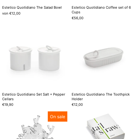
Estetico Quotidiano The Salad Bowl
Estetico Quotidiano Coffee set of 6
Cups
von €12,00
€56,00
Estetico
Estetico
Quotidiano
Quotidiano
Set
The
Salt
Toothpick
+
Holder
Pepper
Cellars
Estetico Quotidiano Set Salt + Pepper
Estetico Quotidiano The Toothpick
Cellars
Holder
€19,90
€12,00
Love
Glasstrohhalme
On sale
in
Bloom
Glasvase